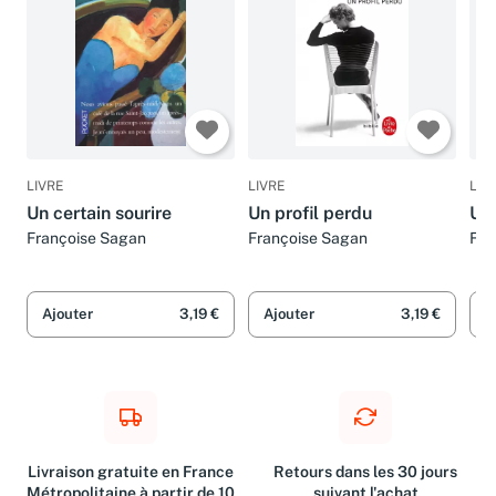
LIVRE
LIVRE
LIV
Un certain sourire
Un profil perdu
Un 
Françoise Sagan
Françoise Sagan
Fra
Ajouter
3,19 €
Ajouter
3,19 €
A
Livraison gratuite en France
Retours dans les 30 jours