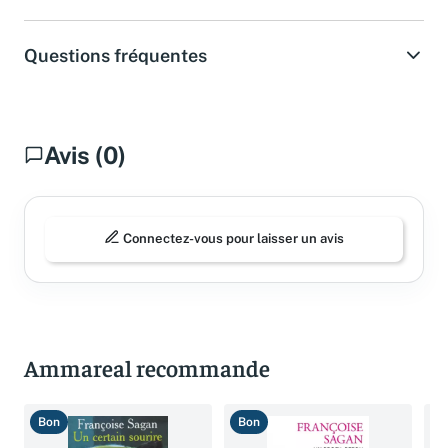
Questions fréquentes
Avis (0)
Connectez-vous pour laisser un avis
Ammareal recommande
Bon
Bon
T