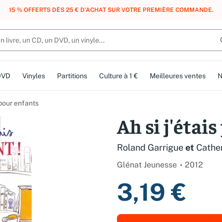
, DES POINTS, DES RÉCOMPENSES :
REJOIGNEZ GRATUITEMENT LE CLUB 
DVD
Vinyles
Partitions
Culture à 1 €
Meilleures ventes
N
 pour enfants
Ah si j'étais
Roland Garrigue
et
Cathe
Glénat Jeunesse
2012
3,19 €