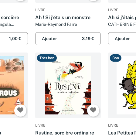
LIVRE
LIVRE
e sorcière
Ah ! Si j'étais un monstre
Ah si j'étais
Angela
Marie-Raymond Farre
CATHERINE 
1,00 €
Ajouter
3,19 €
Ajouter
Très bon
Bon
LIVRE
LIVRE
s
Rustine, sorcière ordinaire
Les Petites