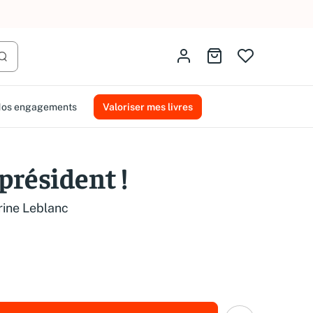
AMMAREAL.
Identifiez-vous
Aller au panier
Lancer la recherche
os engagements
Valoriser mes livres
 président !
rine Leblanc