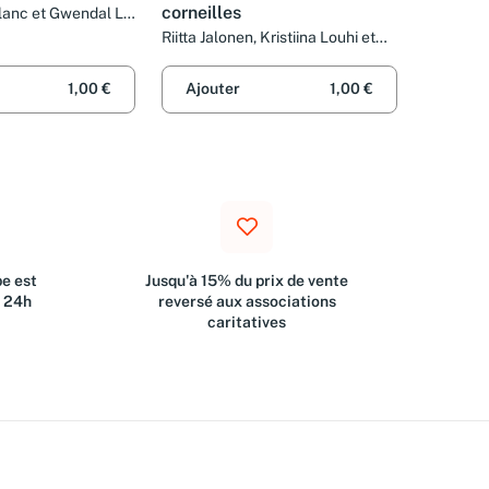
corneilles
lanc et Gwendal Le
Riitta Jalonen, Kristiina Louhi et
Catherine Leblanc
1,00 €
Ajouter
1,00 €
e est
Jusqu'à 15% du prix de vente
s 24h
reversé aux associations
caritatives