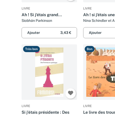
LIVRE
LIVRE
Ah ! Si j'étais grand...
Ah ! si j'étais un
Siobhán Parkinson
Nina Schindler et 
Kehlenbeck
Ajouter
3,43 €
Ajouter
Très bon
Bon
LIVRE
LIVRE
Si j'étais présidente : Des
Le livre des trou