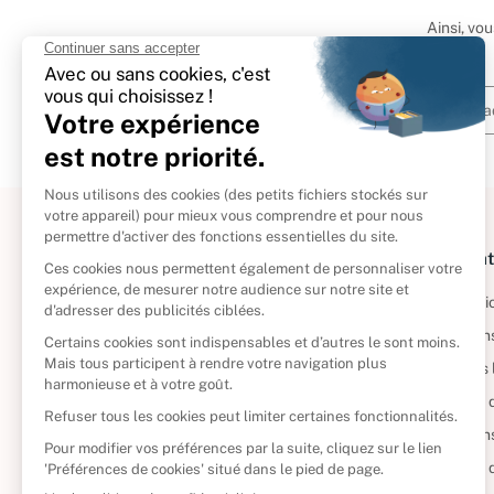
Ainsi, vo
À propos
Informat
Politique de retour
Informatio
Reprendre vos livres
Condition
Qui sommes-nous ?
Mentions 
Foire aux questions
Politique 
Nos engagements
Condition
CD d'occasion
Politique