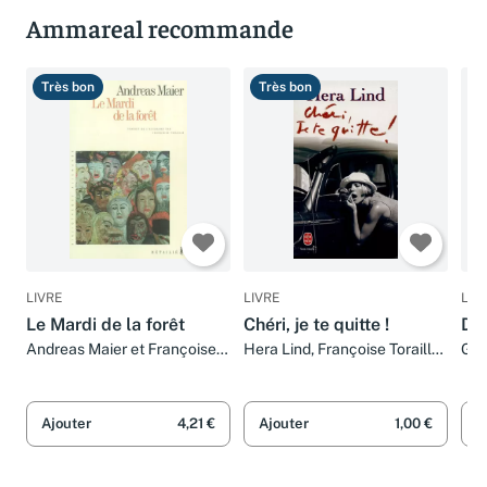
Ammareal recommande
Très bon
Très bon
B
LIVRE
LIVRE
LIV
Le Mardi de la forêt
Chéri, je te quitte !
Do
Andreas Maier et Françoise
Hera Lind, Françoise Toraille
Gal
Toraille
et Michel Lederer
Tor
Ajouter
4,21 €
Ajouter
1,00 €
A