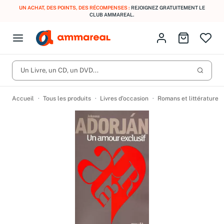
UN ACHAT, DES POINTS, DES RÉCOMPENSES :
REJOIGNEZ GRATUITEMENT LE
CLUB AMMAREAL.
Fermer le menu
Identifiez-vous
Aller au p
Open menu
Livres d’occasion
Lancer 
CD d'occasion
Un Livre, un CD, un DVD...
Produits
Catégories
DVD d'occasion
Accueil
Tous les produits
Livres d’occasion
Romans et littérature
Vinyles d'occasion
Partitions
Culture à 1 €
Vous n'avez pas trouvé l'article que vous cherchiez ?
Activez les notifications dans votre compte pour être alerté dès
Meilleures ventes
qu'il est en stock.
Nos engagements
Créer une alerte