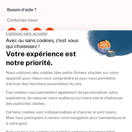
Besoin d'aide ?
Contactez-nous
International
🇪🇸
Espagne
🇩🇪
Allemagne
🇮🇹
Italie
Donner vos livres