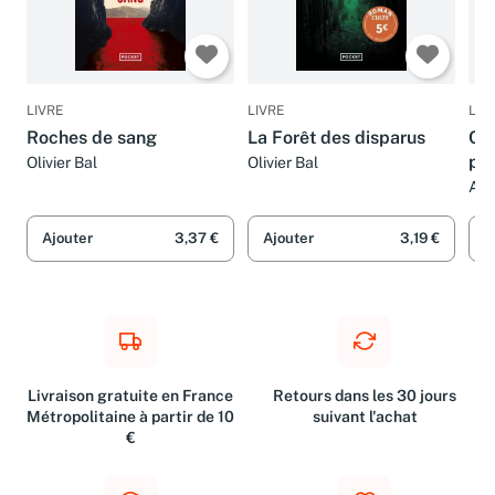
LIVRE
LIVRE
LIV
Roches de sang
La Forêt des disparus
Cet
piè
Olivier Bal
Olivier Bal
AT
Ajouter
3,37 €
Ajouter
3,19 €
A
Livraison gratuite en France
Retours dans les 30 jours
Métropolitaine à partir de 10
suivant l'achat
€