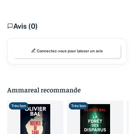
Questions fréquentes
Avis (0)
Connectez-vous pour laisser un avis
Ammareal recommande
Très bon
Très bon
T