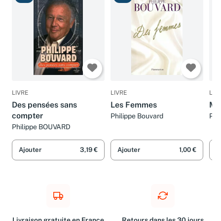
LIVRE
LIVRE
LIV
Des pensées sans
Les Femmes
Mil
compter
Philippe Bouvard
Phi
Philippe BOUVARD
Ajouter
3,19 €
Ajouter
1,00 €
A
Livraison gratuite en France
Retours dans les 30 jours