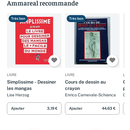
Ammareal recommande
Très bon
Très bon
B
LIVRE
LIVRE
LIV
Simplissime - Dessiner
Cours de dessin au
Cou
les mangas
crayon
pei
Lise Herzog
Enrico Carnevale-Schianca
Col
Ajouter
3,19 €
Ajouter
44,63 €
A