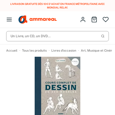
LIVRAISON GRATUITE DÈS 10 € D'ACHAT EN FRANCE MÉTROPOLITAINE AVEC
MONDIAL RELAY
.
Fermer le menu
Identifiez-vous
Aller au p
Open menu
Livres d’occasion
Lancer 
CD d'occasion
Un Livre, un CD, un DVD...
Produits
Catégories
DVD d'occasion
Accueil
Tous les produits
Livres d’occasion
Art, Musique et Cinéma
Vinyles d'occasion
Partitions
Culture à 1 €
Vous n'avez pas trouvé l'article que vous cherchiez ?
Activez les notifications dans votre compte pour être alerté dès
Meilleures ventes
qu'il est en stock.
Nos engagements
Créer une alerte