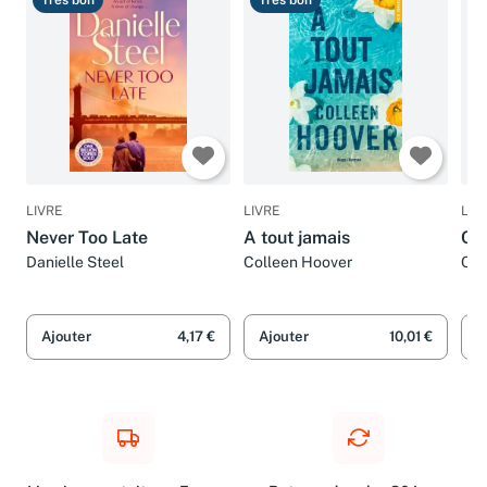
LIVRE
LIVRE
LIV
Never Too Late
A tout jamais
Coe
Danielle Steel
Colleen Hoover
Col
Ajouter
4,17 €
Ajouter
10,01 €
A