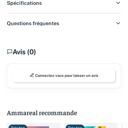
Spécifications
Questions fréquentes
Avis (0)
Connectez-vous pour laisser un avis
Ammareal recommande
Très bon
Très bon
T