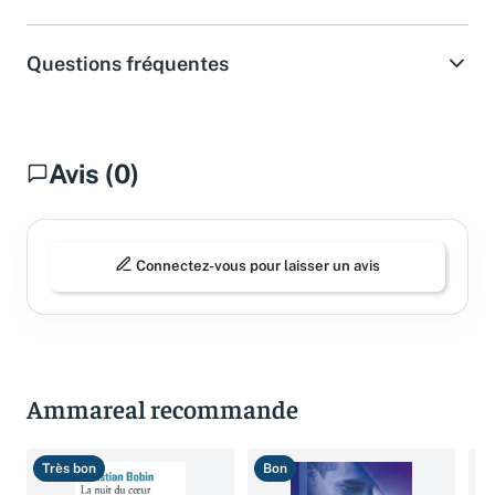
Questions fréquentes
Avis (0)
Connectez-vous pour laisser un avis
Ammareal recommande
Très bon
Bon
B