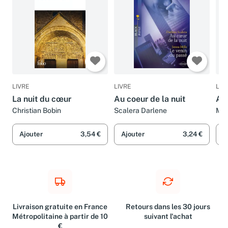
LIVRE
LIVRE
LIV
La nuit du cœur
Au coeur de la nuit
Au 
Christian Bobin
Scalera Darlene
Mau
Fré
Ajouter
3,54 €
Ajouter
3,24 €
A
Livraison gratuite en France
Retours dans les 30 jours
Métropolitaine à partir de 10
suivant l'achat
€