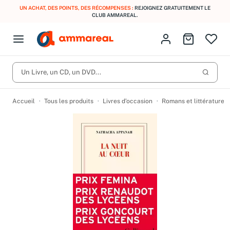
UN ACHAT, DES POINTS, DES RÉCOMPENSES :
REJOIGNEZ GRATUITEMENT LE
CLUB AMMAREAL.
Fermer le menu
Identifiez-vous
Aller au p
Open menu
Livres d’occasion
Lancer 
CD d'occasion
Un Livre, un CD, un DVD...
Produits
Catégories
DVD d'occasion
Accueil
Tous les produits
Livres d’occasion
Romans et littérature
Vinyles d'occasion
Partitions
Culture à 1 €
Vous n'avez pas trouvé l'article que vous cherchiez ?
Activez les notifications dans votre compte pour être alerté dès
Meilleures ventes
qu'il est en stock.
Nos engagements
Créer une alerte