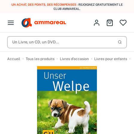
UN ACHAT, DES POINTS, DES RÉCOMPENSES :
REJOIGNEZ GRATUITEMENT LE
CLUB AMMAREAL.
Fermer le menu
Identifiez-vous
Aller au p
Open menu
Livres d’occasion
Lancer 
CD d'occasion
Un Livre, un CD, un DVD...
Produits
Catégories
DVD d'occasion
Accueil
Tous les produits
Livres d’occasion
Livres pour enfants
Vinyles d'occasion
Partitions
Culture à 1 €
Vous n'avez pas trouvé l'article que vous cherchiez ?
Activez les notifications dans votre compte pour être alerté dès
Meilleures ventes
qu'il est en stock.
Nos engagements
Créer une alerte