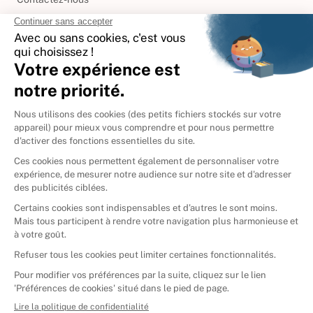
International
🇪🇸
Espagne
🇩🇪
Allemagne
🇮🇹
Italie
Donner vos livres