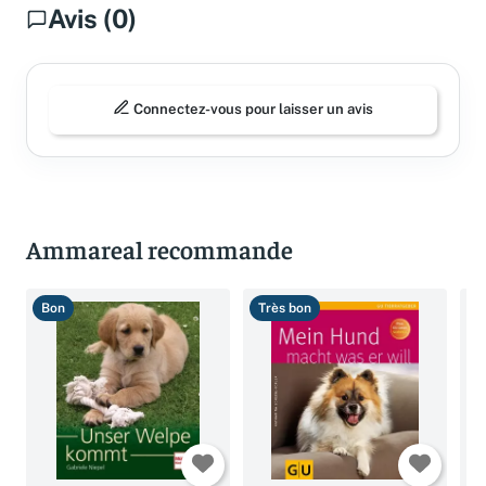
Avis (0)
Connectez-vous pour laisser un avis
Ammareal recommande
Bon
Très bon
T