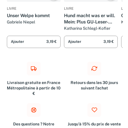
LIVRE
LIVRE
LIV
Unser Welpe kommt
Hund macht was er will.
Ch
Mein: Plus GU-Leser-
Gabriele Niepel
Kat
Chr
Service
Katharina Schlegl-Kofler
Ajouter
3,19 €
Ajouter
3,19 €
A
Livraison gratuite en France
Retours dans les 30 jours
Métropolitaine à partir de 10
suivant l'achat
€
Des questions ? Notre
Jusqu'à 15% du prix de vente