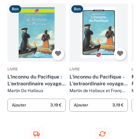
Bon
Bon
B
LIVRE
LIVRE
LIV
L'inconnu du Pacifique :
L'inconnu du Pacifique -
Maj
L'extraordinaire voyage
L'extraordinaire voyage
Pac
du Capitaine Cook
du Capitaine Cook
Martin De Halleux
Martin de Halleux et François
Mar
Roca
Hal
Ajouter
3,19 €
Ajouter
3,19 €
A