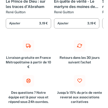
Le Prince de Dieu : sur
En quête de vérité - Le
Si 
les traces d'Abraham
martyre des moines de
ma
Tibhirine
Tib
René Guitton
René Guitton
Ren
car
Ajouter
3,19 €
Ajouter
3,19 €
A
Livraison gratuite en France
Retours dans les 30 jours
Métropolitaine à partir de 10
suivant l'achat
€
Des questions ? Notre
Jusqu'à 15% du prix de vente
équipe est là pour vous et
reversé aux associations
répond sous 24h ouvrées.
caritatives