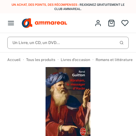
UN ACHAT, DES POINTS, DES RÉCOMPENSES :
REJOIGNEZ GRATUITEMENT LE
CLUB AMMAREAL.
Fermer le menu
Identifiez-vous
Aller au p
Open menu
Livres d’occasion
Lancer 
CD d'occasion
Un Livre, un CD, un DVD...
Produits
Catégories
DVD d'occasion
Accueil
Tous les produits
Livres d’occasion
Romans et littérature
Vinyles d'occasion
Partitions
Culture à 1 €
Vous n'avez pas trouvé l'article que vous cherchiez ?
Activez les notifications dans votre compte pour être alerté dès
Meilleures ventes
qu'il est en stock.
Nos engagements
Créer une alerte