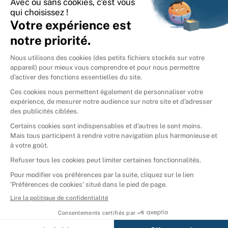
International
🇪🇸
Espagne
🇩🇪
Allemagne
🇮🇹
Italie
Donner vos livres
Ammareal © 2026