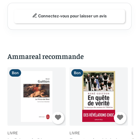
Connectez-vous pour laisser un avis
Ammareal recommande
Bon
Bon
B
LIVRE
LIVRE
LIV