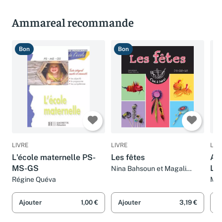
Ammareal recommande
Bon
Bon
T
LIVRE
LIVRE
LIV
L'école maternelle PS-
Les fêtes
AP
MS-GS
LA
Nina Bahsoun et Magali
Wehrung
Régine Quéva
MA
PO
Ajouter
1,00 €
Ajouter
3,19 €
A