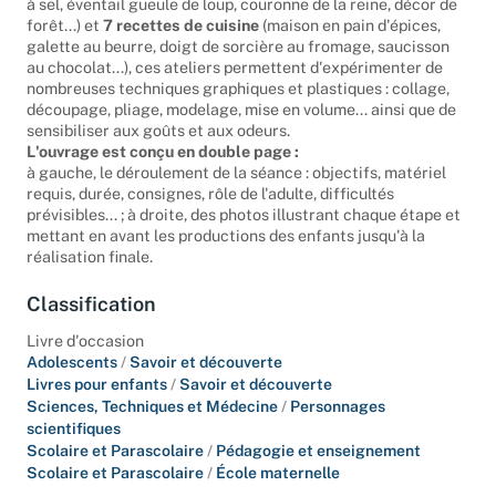
à sel, éventail gueule de loup, couronne de la reine, décor de
forêt...) et
7 recettes de cuisine
(maison en pain d'épices,
galette au beurre, doigt de sorcière au fromage, saucisson
au chocolat...), ces ateliers permettent d'expérimenter de
nombreuses techniques graphiques et plastiques : collage,
découpage, pliage, modelage, mise en volume... ainsi que de
sensibiliser aux goûts et aux odeurs.
L'ouvrage est conçu en double page :
à gauche, le déroulement de la séance : objectifs, matériel
requis, durée, consignes, rôle de l'adulte, difficultés
prévisibles... ; à droite, des photos illustrant chaque étape et
mettant en avant les productions des enfants jusqu'à la
réalisation finale.
Classification
Livre d'occasion
Adolescents
/
Savoir et découverte
Livres pour enfants
/
Savoir et découverte
Sciences, Techniques et Médecine
/
Personnages
scientifiques
Scolaire et Parascolaire
/
Pédagogie et enseignement
Scolaire et Parascolaire
/
École maternelle