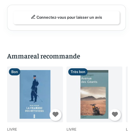
Connectez-vous pour laisser un avis
Ammareal recommande
Bon
Très bon
B