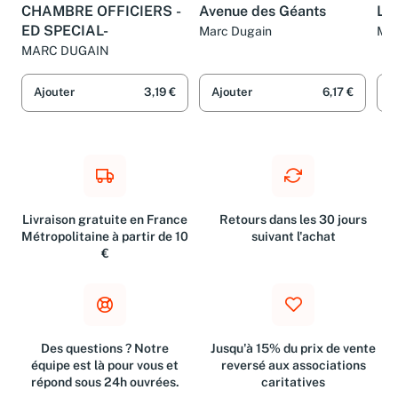
LIVRE
LIVRE
LIV
CHAMBRE OFFICIERS -
Avenue des Géants
L'i
ED SPECIAL-
Marc Dugain
Mar
MARC DUGAIN
Ajouter
3,19 €
Ajouter
6,17 €
A
Livraison gratuite en France
Retours dans les 30 jours
Métropolitaine à partir de 10
suivant l'achat
€
Des questions ? Notre
Jusqu'à 15% du prix de vente
équipe est là pour vous et
reversé aux associations
répond sous 24h ouvrées.
caritatives