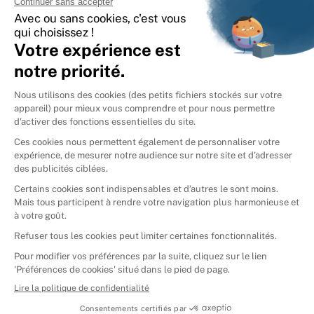
International
🇪🇸
Espagne
🇩🇪
Allemagne
🇮🇹
Italie
Donner vos livres
Ammareal © 2026