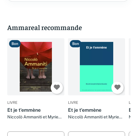
Ammareal recommande
Bon
Bon
B
LIVRE
LIVRE
LIV
Et je t'emmène
Et je t'emmène
Et 
Niccolò Ammaniti et Myriem
Niccolò Ammaniti et Myriem
Nic
Bouzaher
Bouzaher