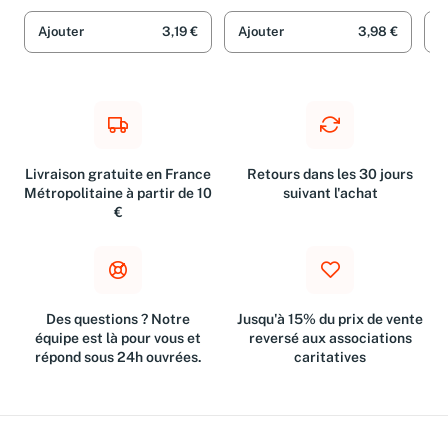
et Véronique Gourdin
Ajouter
3,19 €
Ajouter
3,98 €
A
Livraison gratuite en France
Retours dans les 30 jours
Métropolitaine à partir de 10
suivant l'achat
€
Des questions ? Notre
Jusqu'à 15% du prix de vente
équipe est là pour vous et
reversé aux associations
répond sous 24h ouvrées.
caritatives