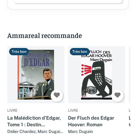
Connectez-vous pour laisser un avis
Ammareal recommande
Très bon
Très bon
T
LIVRE
LIVRE
LIV
La Malédiction d'Edgar,
Der Fluch des Edgar
La 
Tome 1 : Destin
Hoover: Roman
Mar
présidentiel
Didier Chardez, Marc Dugain
Marc Dugain