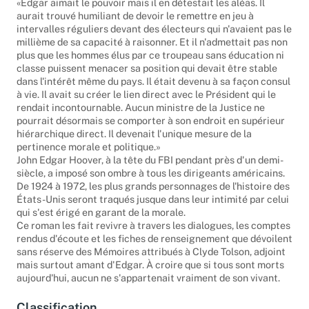
«Edgar aimait le pouvoir mais il en détestait les aléas. Il
aurait trouvé humiliant de devoir le remettre en jeu à
intervalles réguliers devant des électeurs qui n'avaient pas le
millième de sa capacité à raisonner. Et il n'admettait pas non
plus que les hommes élus par ce troupeau sans éducation ni
classe puissent menacer sa position qui devait être stable
dans l'intérêt même du pays. Il était devenu à sa façon consul
à vie. Il avait su créer le lien direct avec le Président qui le
rendait incontournable. Aucun ministre de la Justice ne
pourrait désormais se comporter à son endroit en supérieur
hiérarchique direct. Il devenait l'unique mesure de la
pertinence morale et politique.»
John Edgar Hoover, à la tête du FBI pendant près d'un demi-
siècle, a imposé son ombre à tous les dirigeants américains.
De 1924 à 1972, les plus grands personnages de l'histoire des
États-Unis seront traqués jusque dans leur intimité par celui
qui s'est érigé en garant de la morale.
Ce roman les fait revivre à travers les dialogues, les comptes
rendus d'écoute et les fiches de renseignement que dévoilent
sans réserve des Mémoires attribués à Clyde Tolson, adjoint
mais surtout amant d'Edgar. À croire que si tous sont morts
aujourd'hui, aucun ne s'appartenait vraiment de son vivant.