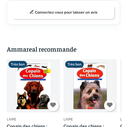
Connectez-vous pour laisser un avis
Ammareal recommande
Très bon
Très bon
B
LIVRE
LIVRE
LIV