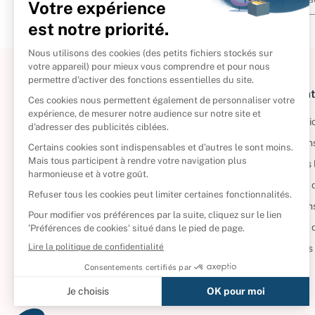
À propos
Informat
Politique de retour
Informatio
Reprendre vos livres
Condition
Qui sommes-nous ?
Mentions 
Foire aux questions
Politique 
Nos engagements
Condition
CD d'occasion
Politique
DVD d'occasion
Gérer vos
Livres d’occasion