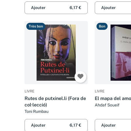
Ajouter
6,17 €
Ajouter
Très bon
Bon
LIVRE
LIVRE
Rutes de putxinel.li (Fora de
El mapa del amo
col·lecció)
Ahdaf Soueif
Toni Rumbau
Ajouter
6,17 €
Ajouter