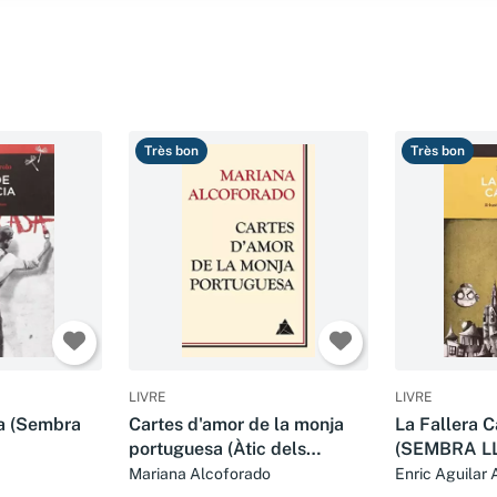
Très bon
Très bon
LIVRE
LIVRE
ia (Sembra
Cartes d'amor de la monja
La Fallera C
portuguesa (Àtic dels
(SEMBRA L
Llibres)
Mariana Alcoforado
Enric Aguilar