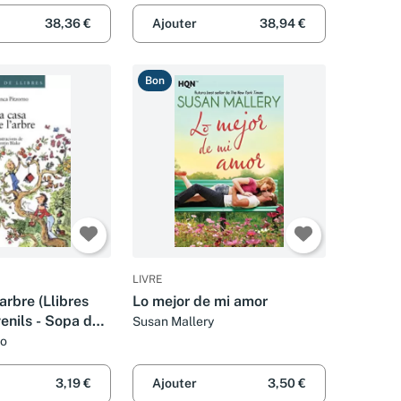
38,36 €
Ajouter
38,94 €
Bon
LIVRE
arbre (Llibres
Lo mejor de mi amor
uvenils - Sopa de
Susan Mallery
e verda)
no
3,19 €
Ajouter
3,50 €