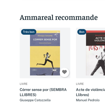
Ammareal recommande
Très bon
Bon
LIVRE
LIVRE
Córrer sense por (SEMBRA
Acte de violènc
LLIBRES)
Llibres)
Giuseppe Catozzella
Manuel Pedrolo