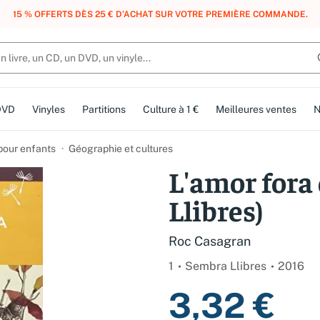
, DES POINTS, DES RÉCOMPENSES :
REJOIGNEZ GRATUITEMENT LE CLUB 
DVD
Vinyles
Partitions
Culture à 1 €
Meilleures ventes
N
 pour enfants
Géographie et cultures
L'amor fora
Llibres)
Roc Casagran
1
Sembra Llibres
2016
3,32 €