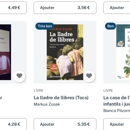
4,49 €
Ajouter
3,56 €
Ajouter
Très bon
Bon
LIVRE
LIVRE
r
La lladre de llibres (Tocs)
La casa de l'
infantils i j
Markus Zusak
llibres. Sèri
Bianca Pitzor
4,28 €
Ajouter
5,35 €
Ajouter