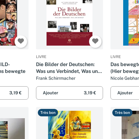
LIVRE
LIVRE
BILD-
Die Bilder der Deutschen:
Das bewegt
ns bewegte
Was uns Verbindet, Was uns
(Hier beweg
Bewegt
Frank Schirrmacher
Nicole Gebhar
3,19 €
Ajouter
3,19 €
Ajouter
Très bon
Très bon