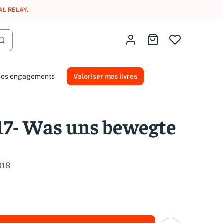
AL RELAY
.
Identifiez-vous
Aller au panier
Lancer la recherche
os engagements
Valoriser mes livres
17- Was uns bewegte
018