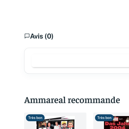
Avis (0)
Ammareal recommande
Très bon
Très bon