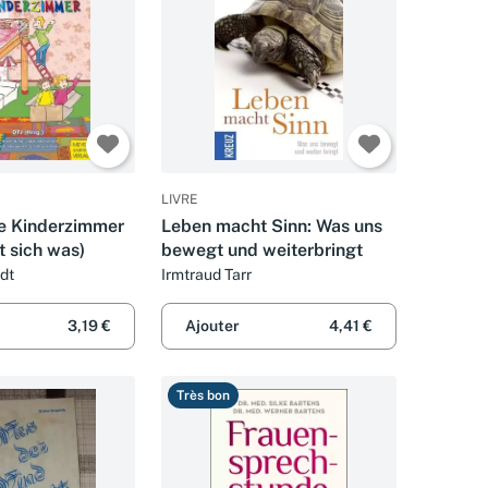
LIVRE
e Kinderzimmer
Leben macht Sinn: Was uns
t sich was)
bewegt und weiterbringt
dt
Irmtraud Tarr
3,19 €
Ajouter
4,41 €
Très bon