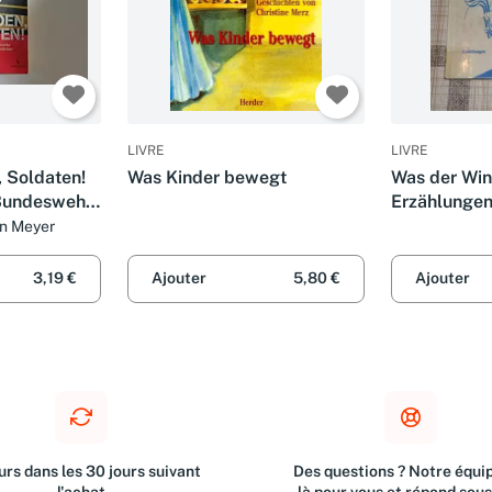
LIVRE
LIVRE
, Soldaten!
Was Kinder bewegt
Was der Win
 Bundeswehr
Erzählungen
r
Jan Meyer
tuschten
3,19 €
Ajouter
5,80 €
Ajouter
rs dans les 30 jours suivant
Des questions ? Notre équip