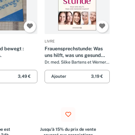
LIVRE
d bewegt :
Frauensprechstunde: Was
.
uns hilft, was uns gesund
macht
Dr. med. Silke Bartens et Werner
Bartens
3,49 €
Ajouter
3,19 €
e est
Jusqu'à 15% du prix de vente