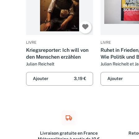
LIVRE
LIVRE
Kriegsreporter: Ich will von
Ruhet in Frieden
den Menschen erzählen
Wie Politik und
die Wahrheit übe
Julian Reichelt
Julian Reichelt et 
Afghanistan ver
Ajouter
3,19 €
Ajouter
Livraison gratuite en France
Retou