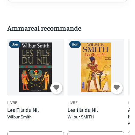
Ammareal recommande
Bon
Bon
T
LIVRE
LIVRE
LIV
Les Fils du Nil
Les fils du Nil
A l
Ro
Wilbur Smith
Wilbur SMITH
Wil