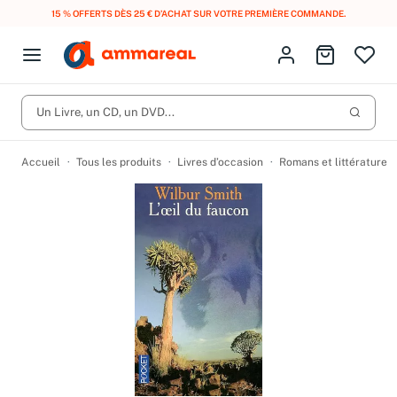
15 % OFFERTS DÈS 25 € D’ACHAT SUR VOTRE PREMIÈRE COMMANDE.
Fermer le menu
Identifiez-vous
Aller au p
Open menu
Livres d’occasion
Lancer 
Un Livre, un CD, un DVD...
CD d'occasion
Produits
Catégories
DVD d'occasion
Accueil
Tous les produits
Livres d’occasion
Romans et littérature
Vinyles d'occasion
Partitions
Culture à 1 €
Vous n'avez pas trouvé l'article que vous cherchiez ?
Activez les notifications dans votre compte pour être alerté dès
Meilleures ventes
qu'il est en stock.
Nos engagements
Créer une alerte