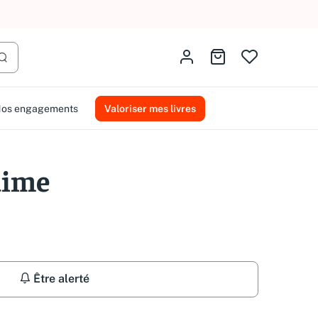
Identifiez-vous
Aller au panier
Lancer la recherche
os engagements
Valoriser mes livres
'aime
Être alerté