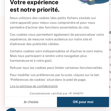
À propos
Informat
Politique de retour
Informatio
Reprendre vos livres
Condition
Qui sommes-nous ?
Mentions 
Foire aux questions
Politique 
Nos engagements
Condition
CD d'occasion
Politique
DVD d'occasion
Gérer vos
Livres d’occasion