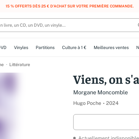
15 % OFFERTS DÈS 25 € D’ACHAT SUR VOTRE PREMIÈRE COMMANDE.
DVD
Vinyles
Partitions
Culture à 1 €
Meilleures ventes
N
me
Littérature
Viens, on s
Morgane Moncomble
Hugo Poche
2024
Actuellement indisponible