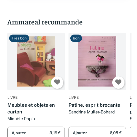
Ammareal recommande
Très bon
Bon
B
LIVRE
LIVRE
LIV
Meubles et objets en
Patine, esprit brocante
Pat
carton
pro
Sandrine Muller-Bohard
Michèle Papin
San
Ajouter
3,19 €
Ajouter
6,05 €
A