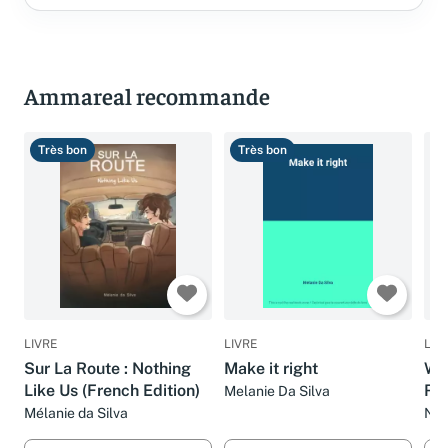
Ammareal recommande
Très bon
Très bon
B
LIVRE
LIVRE
LIV
Sur La Route : Nothing
Make it right
Wh
Like Us (French Edition)
Rel
Melanie Da Silva
Mélanie da Silva
Nic