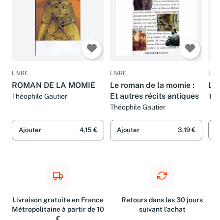
LIVRE
LIVRE
LIV
ROMAN DE LA MOMIE
Le roman de la momie :
Le
Et autres récits antiques
Théophile Gautier
Thé
Théophile Gautier
Ajouter
4,15 €
Ajouter
3,19 €
A
Livraison gratuite en France
Retours dans les 30 jours
Métropolitaine à partir de 10
suivant l'achat