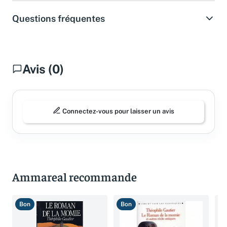
Questions fréquentes
Avis (0)
Connectez-vous pour laisser un avis
Ammareal recommande
Bon
Bon
B