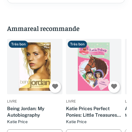
Ammareal recommande
Très bon
Très bon
B
LIVRE
LIVRE
LIV
Being Jordan: My
Katie Prices Perfect
An
Autobiography
Ponies: Little Treasures
Mar
Bk 2
Katie Price
Katie Price