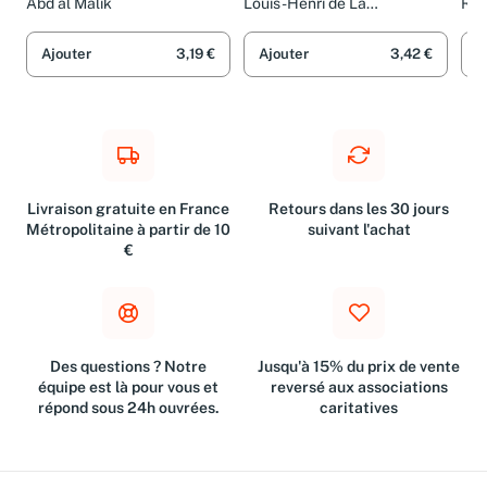
Abd al Malik
Louis-Henri de La
Rég
Rochefoucauld
Ajouter
3,19 €
Ajouter
3,42 €
A
Livraison gratuite en France
Retours dans les 30 jours
Métropolitaine à partir de 10
suivant l'achat
€
Des questions ? Notre
Jusqu'à 15% du prix de vente
équipe est là pour vous et
reversé aux associations
répond sous 24h ouvrées.
caritatives