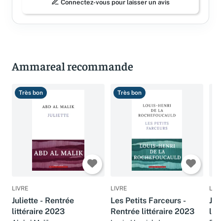
Connectez-vous pour laisser un avis
Ammareal recommande
Très bon
Très bon
B
LIVRE
LIVRE
LIV
Juliette - Rentrée
Les Petits Farceurs -
Je 
littéraire 2023
Rentrée littéraire 2023
lit