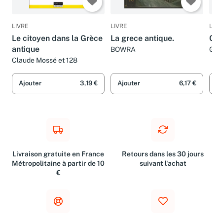
LIVRE
LIVRE
LIV
Le citoyen dans la Grèce
La grece antique.
Gr
antique
BOWRA
Gio
Claude Mossé et 128
Ajouter
3,19 €
Ajouter
6,17 €
A
Livraison gratuite en France
Retours dans les 30 jours
Métropolitaine à partir de 10
suivant l'achat
€