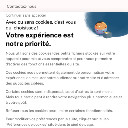
Contactez-nous
International
🇪🇸
Espagne
🇩🇪
Allemagne
🇮🇹
Italie
Donner vos livres