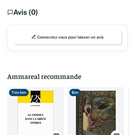
Avis (0)
Connectez-vous pour laisser un avis
Ammareal recommande
Très bon
Bon
B