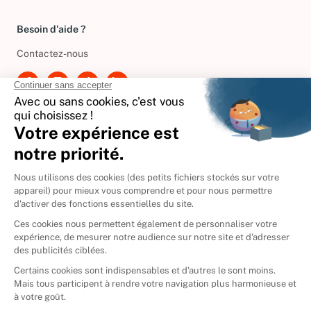
Gérer vos cookies
Besoin d'aide ?
Contactez-nous
International
🇪🇸
Espagne
🇩🇪
Allemagne
🇮🇹
Italie
Donner vos livres