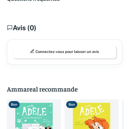
Questions fréquentes
Avis (0)
Connectez-vous pour laisser un avis
Ammareal recommande
Bon
Bon
B