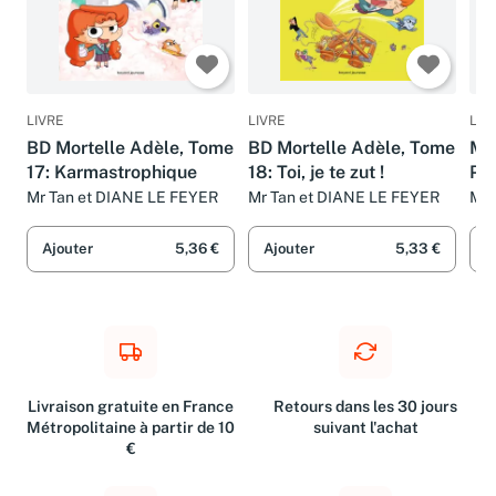
LIVRE
LIVRE
LIV
BD Mortelle Adèle, Tome
BD Mortelle Adèle, Tome
Mor
17: Karmastrophique
18: Toi, je te zut !
Pr
Mr Tan et DIANE LE FEYER
Mr Tan et DIANE LE FEYER
M. 
Ajouter
5,36 €
Ajouter
5,33 €
A
Livraison gratuite en France
Retours dans les 30 jours
Métropolitaine à partir de 10
suivant l'achat
€