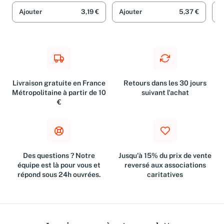
Martin, Jacques Ferrandez,
Ajouter
3,19 €
Ajouter
5,37 €
A
Philippe Dupuy, Blutch,
Charles Masson, Didier
Lefèvre, Pierre Bailly, Simon
Hureau, Joe Sacco, Pascal
Rabaté, Pierre Christin,
Guillaume Martinez, Baru,
Étienne Davodeau, Frédéric
Livraison gratuite en France
Retours dans les 30 jours
Lemercier, Jul, Tignous, Miles
Métropolitaine à partir de 10
suivant l'achat
Hyman, Jean-Pierre Filiu,
€
Cyrille Pomès, Emmanuel
Moynot, Christian Perrissin,
Matthieu Blanchin, Igort,
David Prudhomme, Luc
Brunschwig, Étienne Le
Roux, Denis Lapière,
Des questions ? Notre
Jusqu'à 15% du prix de vente
Emmanuel Guibert, Jean-C.
équipe est là pour vous et
reversé aux associations
Denis, Charles Berberian,
répond sous 24h ouvrées.
caritatives
Jean-Philippe Stassen, Kris,
Christophe Dabitch et
Collectifs