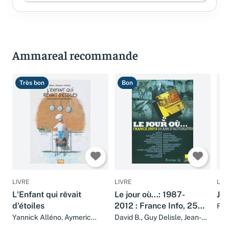
Ammareal recommande
Très bon
Bon
B
LIVRE
LIVRE
LIV
L'Enfant qui rêvait
Le jour où...: 1987-
Je 
d'étoiles
2012 : France Info, 25
Fra
ans d'actualité
Yannick Alléno, Aymeric
David B., Guy Delisle, Jean-
Mantoux et Pascal Rabaté
Denis Pendanx, Thierry