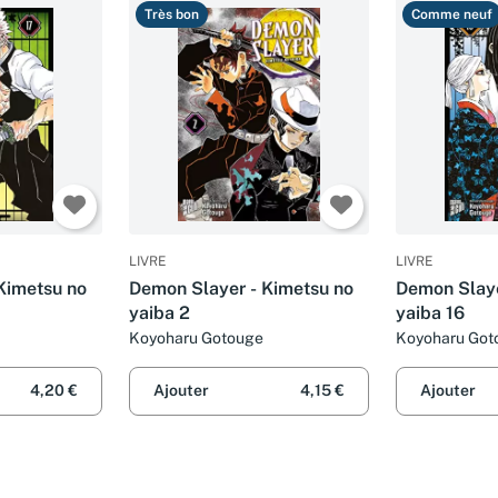
Très bon
Comme neuf
LIVRE
LIVRE
Kimetsu no
Demon Slayer - Kimetsu no
Demon Slaye
yaiba 2
yaiba 16
Koyoharu Gotouge
Koyoharu Got
4,20 €
Ajouter
4,15 €
Ajouter