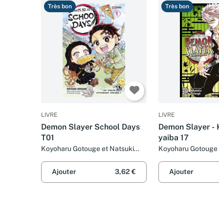
Très bon
Très bon
LIVRE
LIVRE
Demon Slayer School Days
Demon Slayer - 
T01
yaiba 17
Koyoharu Gotouge et Natsuki
Koyoharu Gotouge
Hokami
Ajouter
3,62 €
Ajouter