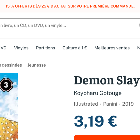
, DES POINTS, DES RÉCOMPENSES :
REJOIGNEZ GRATUITEMENT LE CLUB 
DVD
Vinyles
Partitions
Culture à 1 €
Meilleures ventes
N
 dessinées
Jeunesse
Demon Slay
Koyoharu Gotouge
Illustrated
Panini
2019
3,19 €