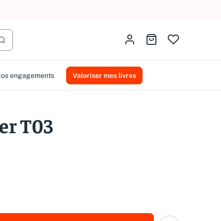
AMMAREAL.
Identifiez-vous
Aller au panier
Lancer la recherche
os engagements
Valoriser mes livres
er T03