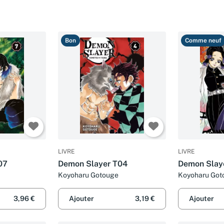
Bon
Comme neuf
LIVRE
LIVRE
07
Demon Slayer T04
Demon Slay
Koyoharu Gotouge
Koyoharu Got
3,96 €
Ajouter
3,19 €
Ajouter