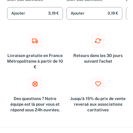
Jean-Luc Bannalec
Jean-Luc Bannalec
Jea
Ajouter
3,19 €
Ajouter
3,19 €
A
Livraison gratuite en France
Retours dans les 30 jours
Métropolitaine à partir de 10
suivant l'achat
€
Des questions ? Notre
Jusqu'à 15% du prix de vente
équipe est là pour vous et
reversé aux associations
répond sous 24h ouvrées.
caritatives