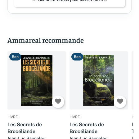
Connectez-vous pour laisser un avis
Ammareal recommande
Bon
Bon
B
LIVRE
LIVRE
LIV
Les Secrets de
Les Secrets de
Les
Brocéliande
Brocéliande
Tré