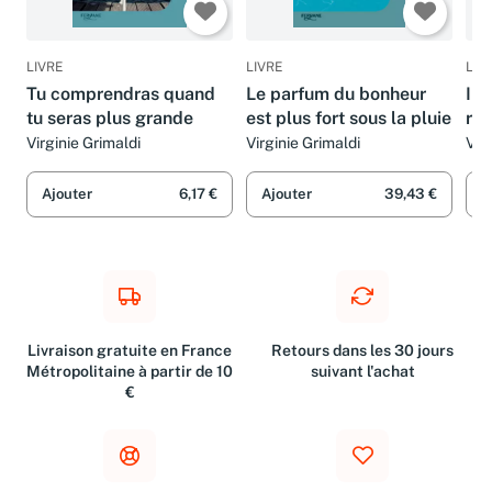
LIVRE
LIVRE
LIV
Tu comprendras quand
Le parfum du bonheur
Il 
tu seras plus grande
est plus fort sous la pluie
ral
Virginie Grimaldi
Virginie Grimaldi
Vir
Ajouter
6,17 €
Ajouter
39,43 €
A
Livraison gratuite en France
Retours dans les 30 jours
Métropolitaine à partir de 10
suivant l'achat
€