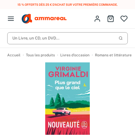
15 % OFFERTS DÈS 25 € D’ACHAT SUR VOTRE PREMIÈRE COMMANDE.
Fermer le menu
Identifiez-vous
Aller au p
Open menu
Livres d’occasion
Lancer 
Un Livre, un CD, un DVD...
CD d'occasion
Produits
Catégories
DVD d'occasion
Accueil
Tous les produits
Livres d’occasion
Romans et littérature
Vinyles d'occasion
Partitions
Culture à 1 €
Vous n'avez pas trouvé l'article que vous cherchiez ?
Activez les notifications dans votre compte pour être alerté dès
Meilleures ventes
qu'il est en stock.
Nos engagements
Créer une alerte