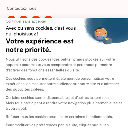
Contactez-nous
International
🇪🇸
Espagne
🇩🇪
Allemagne
🇮🇹
Italie
Donner vos livres