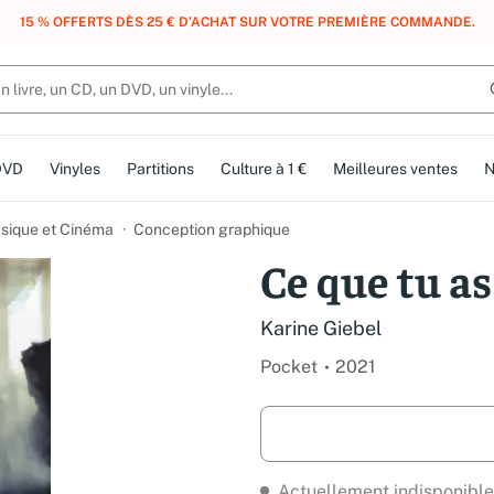
, DES POINTS, DES RÉCOMPENSES :
REJOIGNEZ GRATUITEMENT LE CLUB 
DVD
Vinyles
Partitions
Culture à 1 €
Meilleures ventes
N
usique et Cinéma
Conception graphique
Ce que tu as
Karine Giebel
Pocket
2021
Actuellement indisponible