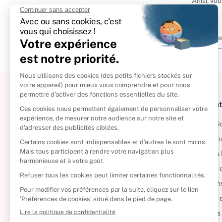
Ainsi, vo
À propos
Informat
Politique de retour
Informatio
Reprendre vos livres
Condition
Qui sommes-nous ?
Mentions 
Foire aux questions
Politique 
Nos engagements
Condition
CD d'occasion
Politique
DVD d'occasion
Gérer vos