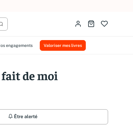
AMMAREAL.
Identifiez-vous
Aller au panier
Lancer la recherche
os engagements
Valoriser mes livres
 fait de moi
Être alerté