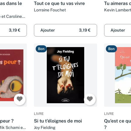
 as dans le
Tout ce que tu vas vivre
Tu aimeras c
Lorraine Fouchet
Kevin Lamber
 et Caroline
ur
3,19 €
Ajouter
3,19 €
Ajouter
Bon
Bon
LIVRE
LIVRE
 peur ?
Si tu t'éloignes de moi
Qu'est ce qu
?
fik Schami et
Joy Fielding