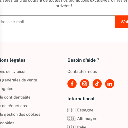
us serez tenu au courant de toutes nos promotions exclusives, offres et
arrivées !
ions légales
Besoin d'aide ?
ns de livraison
Contactez-nous
s générales de vente
légales
de confidentialité
International
s de réductions
🇪🇸
Espagne
 de gestion des cookies
🇩🇪
Allemagne
 cookies
🇮🇹
Italie