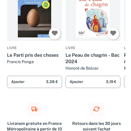
LIVRE
LIVRE
LIV
Le Parti pris des choses
La Peau de chagrin - Bac
Poé
2024
mot
Francis Ponge
Honoré de Balzac
Mic
Pré
Fra
Ajouter
3,38 €
Ajouter
3,19 €
A
Livraison gratuite en France
Retours dans les 30 jours