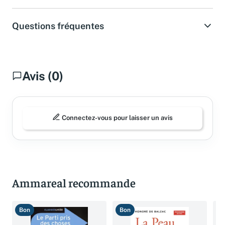
Questions fréquentes
Avis (0)
Connectez-vous pour laisser un avis
Ammareal recommande
Bon
Bon
B