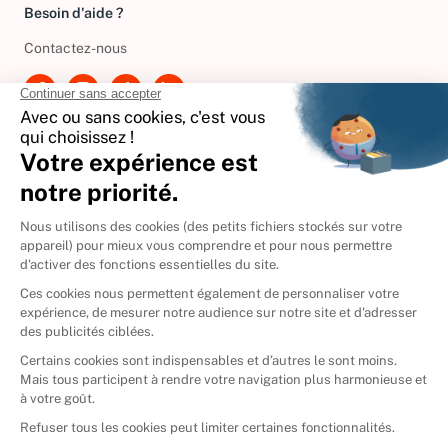
Besoin d'aide ?
Contactez-nous
International
🇪🇸
Espagne
🇩🇪
Allemagne
🇮🇹
Italie
Donner vos livres