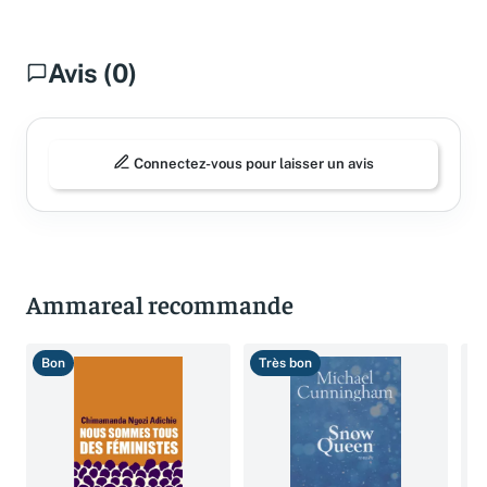
Avis (0)
Connectez-vous pour laisser un avis
Ammareal recommande
Bon
Très bon
T