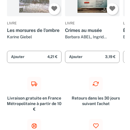
LIVRE
LIVRE
LIV
Les morsures de l'ombre
Crimes au musée
Éco
Karine Giebel
Barbara ABEL, Ingrid
Bar
DESJOURS, Karine GIEBEL et
GIE
Nathalie HUG
Lau
Fra
Ajouter
4,21 €
Ajouter
3,19 €
A
Livraison gratuite en France
Retours dans les 30 jours
Métropolitaine à partir de 10
suivant l'achat
€