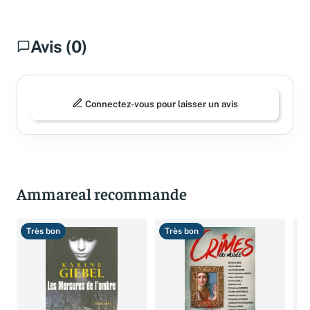
Avis (0)
Connectez-vous pour laisser un avis
Ammareal recommande
Très bon
Très bon
T