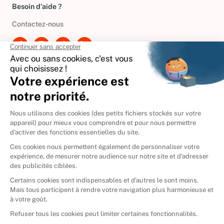
Besoin d'aide ?
Contactez-nous
International
🇪🇸
Espagne
🇩🇪
Allemagne
🇮🇹
Italie
Donner vos livres