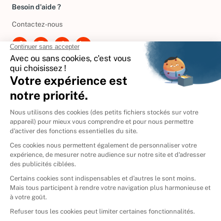
Besoin d'aide ?
Contactez-nous
International
🇪🇸
Espagne
🇩🇪
Allemagne
🇮🇹
Italie
Donner vos livres