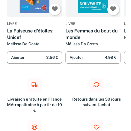
LIVRE
LIVRE
LIV
La Faiseuse d'étoiles:
Les Femmes du bout du
La 
Unicef
monde
Fre
Mélissa Da Costa
Mélissa Da Costa
Ajouter
3,56 €
Ajouter
4,98 €
A
Livraison gratuite en France
Retours dans les 30 jours
Métropolitaine à partir de 10
suivant l'achat
€