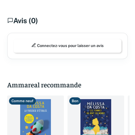
Avis (0)
Connectez-vous pour laisser un avis
Ammareal recommande
Comme neuf
Bon
B