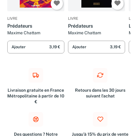
LIVRE
LIVRE
LIV
Prédateurs
Prédateurs
La 
Maxime Chattam
Maxime Chattam
Ma
Ajouter
3,19 €
Ajouter
3,19 €
A
Livraison gratuite en France
Retours dans les 30 jours
Métropolitaine à partir de 10
suivant l'achat
€
Des questions ? Notre
Jusqu'à 15% du prix de vente