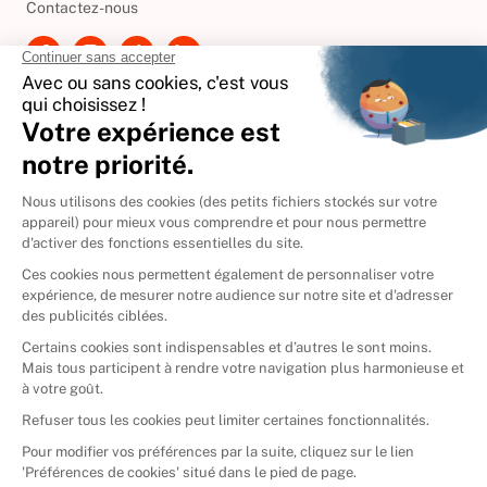
Contactez-nous
International
🇪🇸
Espagne
🇩🇪
Allemagne
🇮🇹
Italie
Donner vos livres