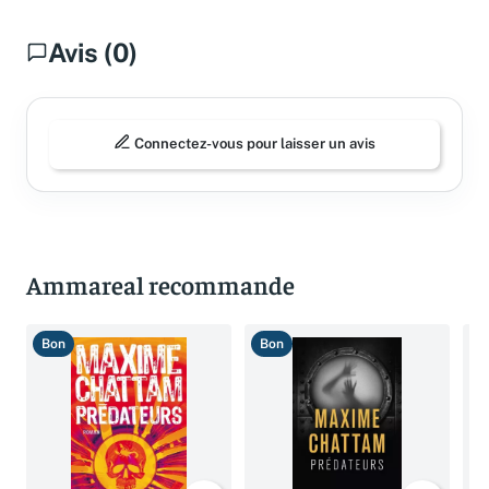
Avis (0)
Connectez-vous pour laisser un avis
Ammareal recommande
Bon
Bon
B