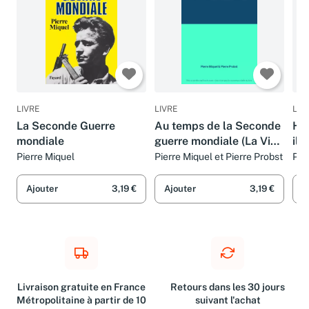
LIVRE
LIVRE
LIV
La Seconde Guerre
Au temps de la Seconde
His
mondiale
guerre mondiale (La Vie
ill
privée des hommes.)
car
Pierre Miquel
Pierre Miquel et Pierre Probst
Pie
Fra
Ajouter
3,19 €
Ajouter
3,19 €
A
Livraison gratuite en France
Retours dans les 30 jours
Métropolitaine à partir de 10
suivant l'achat