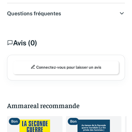
Questions fréquentes
Avis (0)
Connectez-vous pour laisser un avis
Ammareal recommande
Bon
Bon
B