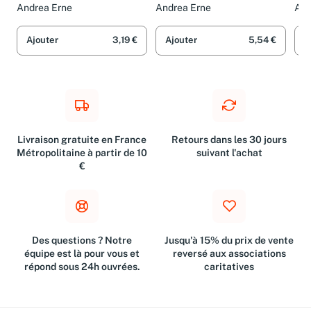
Warum? junior, Band 15)
Formen und Gegensätze
Andrea Erne
Andrea Erne
Ang
Sue
Ajouter
3,19 €
Ajouter
5,54 €
A
Livraison gratuite en France
Retours dans les 30 jours
Métropolitaine à partir de 10
suivant l'achat
€
Des questions ? Notre
Jusqu'à 15% du prix de vente
équipe est là pour vous et
reversé aux associations
répond sous 24h ouvrées.
caritatives