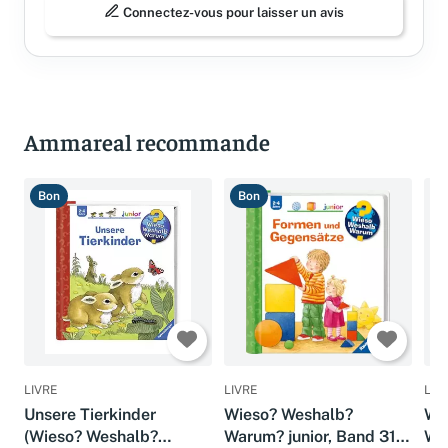
Connectez-vous pour laisser un avis
Ammareal recommande
Bon
Bon
B
LIVRE
LIVRE
LIV
Unsere Tierkinder
Wieso? Weshalb?
Wi
(Wieso? Weshalb?
Warum? junior, Band 31:
Wa