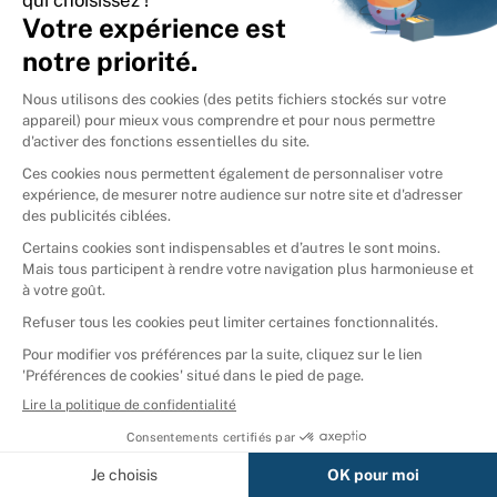
International
🇪🇸
Espagne
🇩🇪
Allemagne
🇮🇹
Italie
Donner vos livres
Ammareal © 2026
Afficher tous les résultats