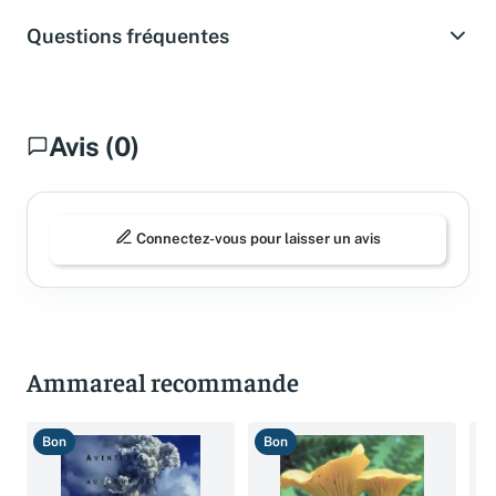
Questions fréquentes
Avis (0)
Connectez-vous pour laisser un avis
Ammareal recommande
Bon
Bon
T