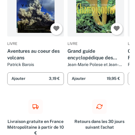
LIVRE
LIVRE
LIV
Aventures au coeur des
Grand guide
Gui
volcans
encyclopédique des
Fr
champignons
Patrick Barois
Jean-Marie Polese et Jean-
Pas
Louis Lamaison
Ajouter
3,19 €
Ajouter
19,95 €
A
Livraison gratuite en France
Retours dans les 30 jours
Métropolitaine à partir de 10
suivant l'achat
€