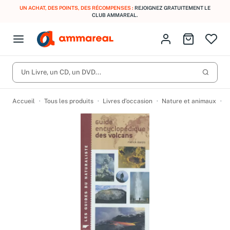
UN ACHAT, DES POINTS, DES RÉCOMPENSES :
REJOIGNEZ GRATUITEMENT LE
CLUB AMMAREAL.
Fermer le menu
Identifiez-vous
Aller au p
Open menu
Livres d’occasion
Lancer 
CD d'occasion
Un Livre, un CD, un DVD...
Produits
Catégories
DVD d'occasion
Accueil
Tous les produits
Livres d’occasion
Nature et animaux
A
Vinyles d'occasion
Partitions
Culture à 1 €
Vous n'avez pas trouvé l'article que vous cherchiez ?
Activez les notifications dans votre compte pour être alerté dès
Meilleures ventes
qu'il est en stock.
Nos engagements
Créer une alerte