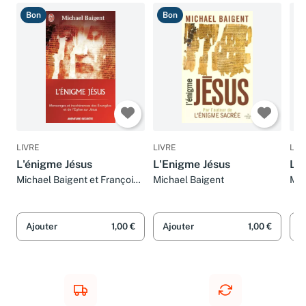
Bon
Bon
B
LIVRE
LIVRE
LIV
L'énigme Jésus
L'Enigme Jésus
L'e
Michael Baigent et Françoise
Michael Baigent
Mic
Smith
Smi
Ajouter
1,00 €
Ajouter
1,00 €
A