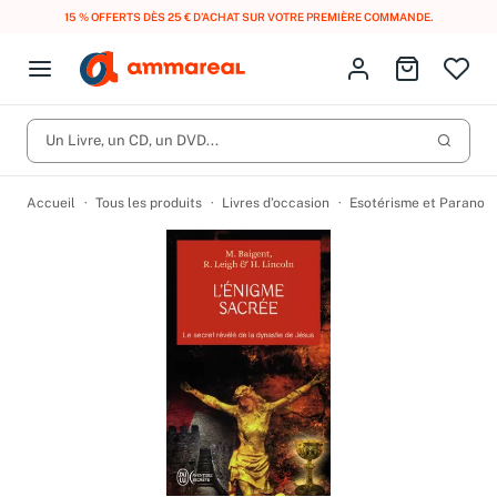
15 % OFFERTS DÈS 25 € D’ACHAT SUR VOTRE PREMIÈRE COMMANDE.
Fermer le menu
Identifiez-vous
Aller au p
Open menu
Livres d’occasion
Lancer 
Un Livre, un CD, un DVD...
CD d'occasion
Produits
Catégories
DVD d'occasion
Accueil
Tous les produits
Livres d’occasion
Esotérisme et Paranor
Vinyles d'occasion
Partitions
Culture à 1 €
Vous n'avez pas trouvé l'article que vous cherchiez ?
Activez les notifications dans votre compte pour être alerté dès
Meilleures ventes
qu'il est en stock.
Nos engagements
Créer une alerte