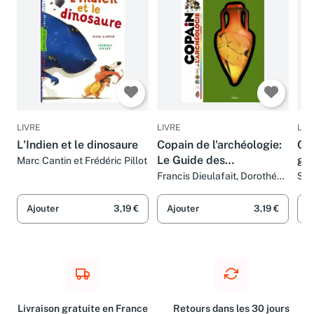
LIVRE
LIVRE
LIV
L'Indien et le dinosaure
Copain de l'archéologie:
Cop
Le Guide des
gui
Marc Cantin et Frédéric Pillot
explorateurs du temps
an
Francis Dieulafait, Dorothée
Sté
Jost, Corine Deletraz, Hélène
Led
Appell-Mertiny, Gilbert
Fra
Ajouter
3,19 €
Ajouter
3,19 €
A
Houbre, Frédéric Pillot, MATI,
Cor
Jean-Paul Espaignet, Régis
Rag
Mac, Nathaële Vogel, Michel
Dupuy, Christine Dieulafait,
Alain Aigoin, Catherine Petit-
Aupert et Jacques Dassie
Livraison gratuite en France
Retours dans les 30 jours