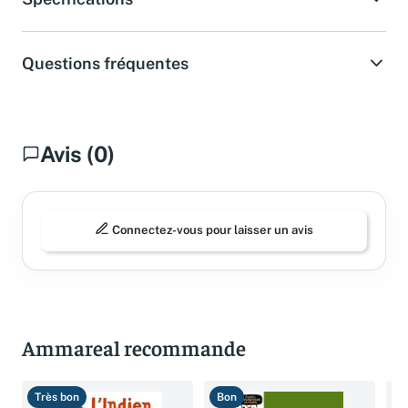
Questions fréquentes
Avis (0)
Connectez-vous pour laisser un avis
Ammareal recommande
Très bon
Bon
B