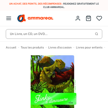
UN ACHAT, DES POINTS, DES RÉCOMPENSES :
REJOIGNEZ GRATUITEMENT LE
CLUB AMMAREAL.
Fermer le menu
Identifiez-vous
Aller au p
Open menu
Livres d’occasion
Lancer 
CD d'occasion
Un Livre, un CD, un DVD...
Produits
Catégories
DVD d'occasion
Accueil
Tous les produits
Livres d’occasion
Livres pour enfants
Vinyles d'occasion
Partitions
Culture à 1 €
Vous n'avez pas trouvé l'article que vous cherchiez ?
Activez les notifications dans votre compte pour être alerté dès
Meilleures ventes
qu'il est en stock.
Nos engagements
Créer une alerte