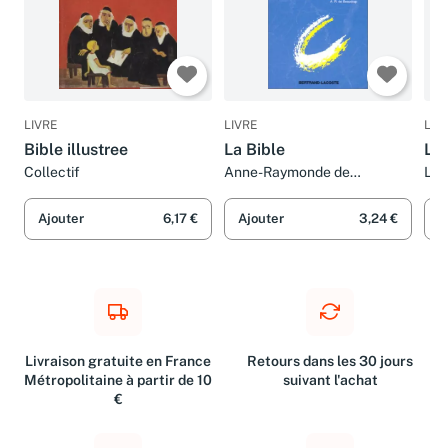
LIVRE
LIVRE
LIV
Bible illustree
La Bible
La 
Collectif
Anne-Raymonde de
Lis
Beaudrap
Ajouter
6,17 €
Ajouter
3,24 €
A
Livraison gratuite en France
Retours dans les 30 jours
Métropolitaine à partir de 10
suivant l'achat
€