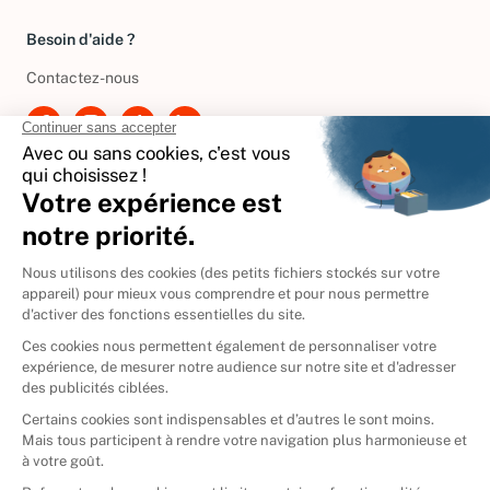
Besoin d'aide ?
Contactez-nous
International
🇪🇸
Espagne
🇩🇪
Allemagne
🇮🇹
Italie
Donner vos livres