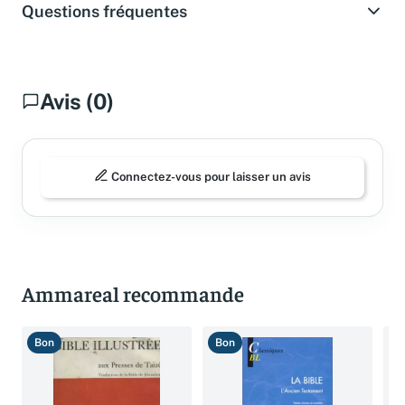
Questions fréquentes
Avis (0)
Connectez-vous pour laisser un avis
Ammareal recommande
Bon
Bon
T