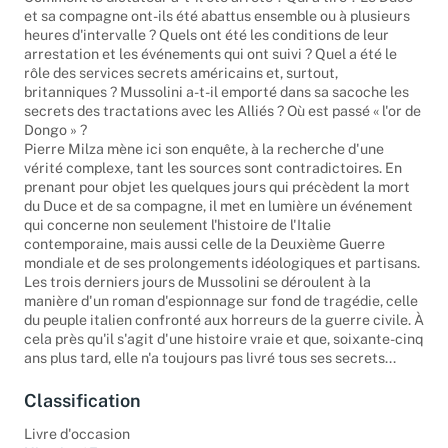
Comment le dictateur a-t-il été arrêté ? Qui a tiré ? Le Duce
et sa compagne ont-ils été abattus ensemble ou à plusieurs
heures d'intervalle ? Quels ont été les conditions de leur
arrestation et les événements qui ont suivi ? Quel a été le
rôle des services secrets américains et, surtout,
britanniques ? Mussolini a-t-il emporté dans sa sacoche les
secrets des tractations avec les Alliés ? Où est passé « l'or de
Dongo » ?
Pierre Milza mène ici son enquête, à la recherche d'une
vérité complexe, tant les sources sont contradictoires. En
prenant pour objet les quelques jours qui précèdent la mort
du Duce et de sa compagne, il met en lumière un événement
qui concerne non seulement l'histoire de l'Italie
contemporaine, mais aussi celle de la Deuxième Guerre
mondiale et de ses prolongements idéologiques et partisans.
Les trois derniers jours de Mussolini se déroulent à la
manière d'un roman d'espionnage sur fond de tragédie, celle
du peuple italien confronté aux horreurs de la guerre civile. À
cela près qu'il s'agit d'une histoire vraie et que, soixante-cinq
ans plus tard, elle n'a toujours pas livré tous ses secrets...
Classification
Livre d'occasion