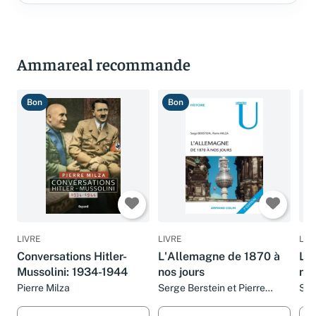
Ammareal recommande
Bon
Bon
B
LIVRE
LIVRE
LIV
Conversations Hitler-
L'Allemagne de 1870 à
L'
Mussolini: 1934-1944
nos jours
nos
Pierre Milza
Serge Berstein et Pierre
Ser
Milza
Mil