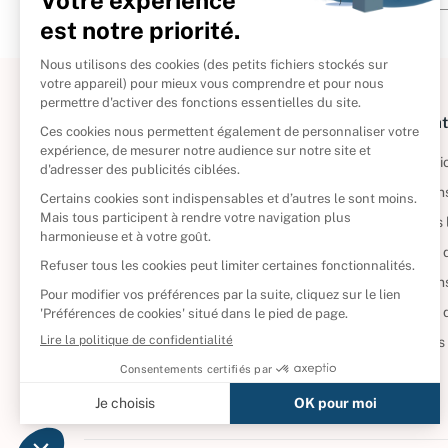
À propos
Informat
Politique de retour
Informatio
Reprendre vos livres
Condition
Qui sommes-nous ?
Mentions 
Foire aux questions
Politique 
Nos engagements
Condition
CD d'occasion
Politique
DVD d'occasion
Gérer vos
Livres d’occasion