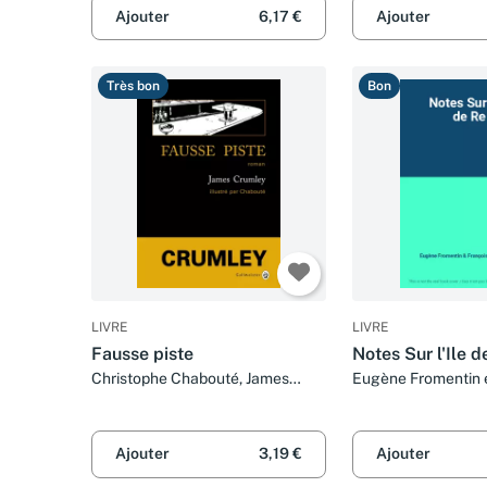
Ajouter
6,17 €
Ajouter
Très bon
Bon
LIVRE
LIVRE
Fausse piste
Notes Sur l'Ile d
Christophe Chabouté, James
Eugène Fromentin e
Crumley et Jacques Mailhos
Jean Authier
Ajouter
3,19 €
Ajouter