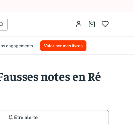
AMMAREAL.
Identifiez-vous
Aller au panier
Lancer la recherche
os engagements
Valoriser mes livres
 Fausses notes en Ré
Être alerté