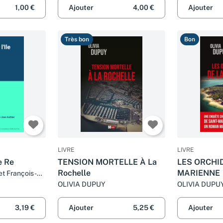
1,00 €
Ajouter
4,00 €
Ajouter
Très bon
Bon
LIVRE
LIVRE
e Re
TENSION MORTELLE À La
LES ORCHI
Rochelle
MARIENNE
t François-
OLIVIA DUPUY
OLIVIA DUPU
3,19 €
Ajouter
5,25 €
Ajouter