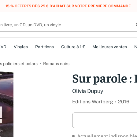
, DES POINTS, DES RÉCOMPENSES :
REJOIGNEZ GRATUITEMENT LE CLUB 
DVD
Vinyles
Partitions
Culture à 1 €
Meilleures ventes
N
 policiers et polars
Romans noirs
Sur parole :
Olivia Dupuy
Editions Wartberg
2016
Actuellement indisponible