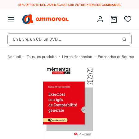
15 % OFFERTS DÈS 25 € D’ACHAT SUR VOTRE PREMIÈRE COMMANDE.
Fermer le menu
Identifiez-vous
Aller au p
Open menu
Livres d’occasion
Lancer 
Un Livre, un CD, un DVD...
CD d'occasion
Produits
Catégories
DVD d'occasion
Accueil
Tous les produits
Livres d’occasion
Entreprise et Bourse
Vinyles d'occasion
Partitions
Culture à 1 €
Vous n'avez pas trouvé l'article que vous cherchiez ?
Activez les notifications dans votre compte pour être alerté dès
Meilleures ventes
qu'il est en stock.
Nos engagements
Créer une alerte