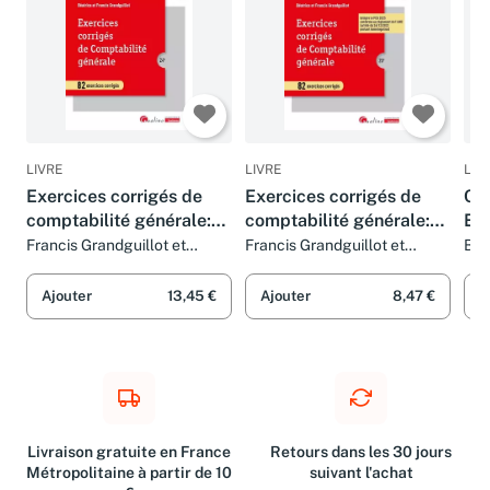
LIVRE
LIVRE
LIV
Exercices corrigés de
Exercices corrigés de
Com
comptabilité générale:
comptabilité générale:
Exe
82 exercices corrigés
82 exercices corrigés
Francis Grandguillot et
Francis Grandguillot et
Béa
Béatrice Grandguillot
Béatrice Grandguillot
Fra
(2023-2024)
Ajouter
13,45 €
Ajouter
8,47 €
A
Livraison gratuite en France
Retours dans les 30 jours
Métropolitaine à partir de 10
suivant l'achat