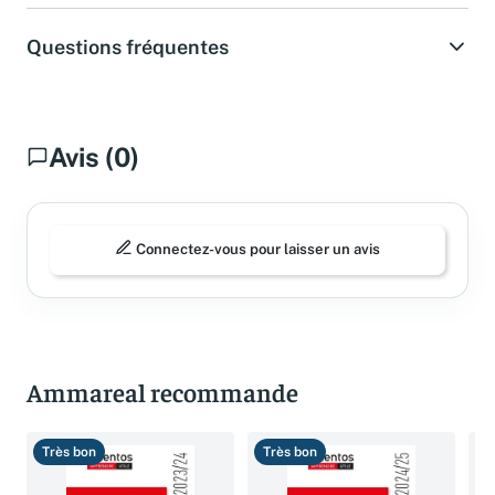
Questions fréquentes
Avis (0)
Connectez-vous pour laisser un avis
Ammareal recommande
Très bon
Très bon
B