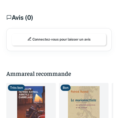
Avis (0)
Connectez-vous pour laisser un avis
Ammareal recommande
Très bon
Bon
B