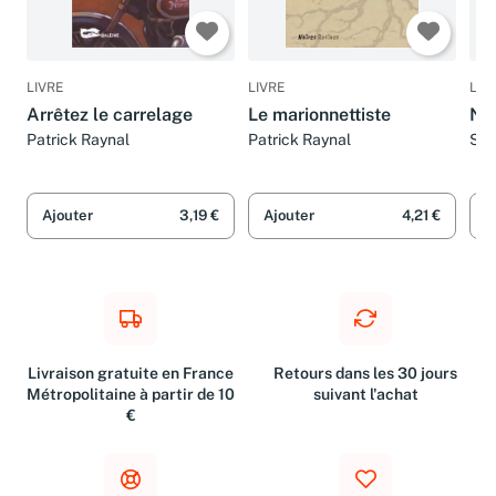
LIVRE
LIVRE
LIV
Arrêtez le carrelage
Le marionnettiste
Noc
Patrick Raynal
Patrick Raynal
Scot
Ray
Ajouter
3,19 €
Ajouter
4,21 €
A
Livraison gratuite en France
Retours dans les 30 jours
Métropolitaine à partir de 10
suivant l'achat
€