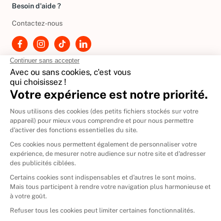
Besoin d'aide ?
Contactez-nous
International
🇪🇸
Espagne
🇩🇪
Allemagne
🇮🇹
Italie
Donner vos livres