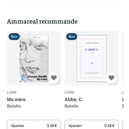
Ammareal recommande
Bon
Bon
T
LIVRE
LIVRE
LIV
Ma mère
Abbé, C.
L'e
Bataille
Bataille
Bat