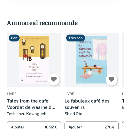
Ammareal recommande
Bon
Très bon
T
LIVRE
LIVRE
LIV
Tales from the cafe:
Le fabuleux café des
TA
Voordat de waarheid
souvenirs
Eva
uitkomt
Toshikazu Kawaguchi
Shiori Ota
Ajouter
16,92 €
Ajouter
7,70 €
A