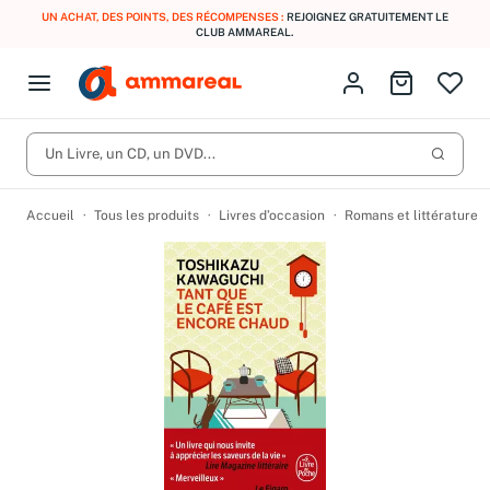
UN ACHAT, DES POINTS, DES RÉCOMPENSES :
REJOIGNEZ GRATUITEMENT LE
CLUB AMMAREAL.
Fermer le menu
Identifiez-vous
Aller au p
Open menu
Livres d’occasion
Lancer 
CD d'occasion
Un Livre, un CD, un DVD...
Produits
Catégories
DVD d'occasion
Accueil
Tous les produits
Livres d’occasion
Romans et littérature
Vinyles d'occasion
Partitions
Culture à 1 €
Vous n'avez pas trouvé l'article que vous cherchiez ?
Activez les notifications dans votre compte pour être alerté dès
Meilleures ventes
qu'il est en stock.
Nos engagements
Créer une alerte