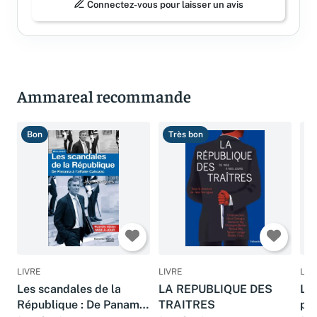
Connectez-vous pour laisser un avis
Ammareal recommande
Bon
Très bon
B
LIVRE
LIVRE
LIV
Les scandales de la
LA REPUBLIQUE DES
Les
République : De Panama
TRAITRES
par