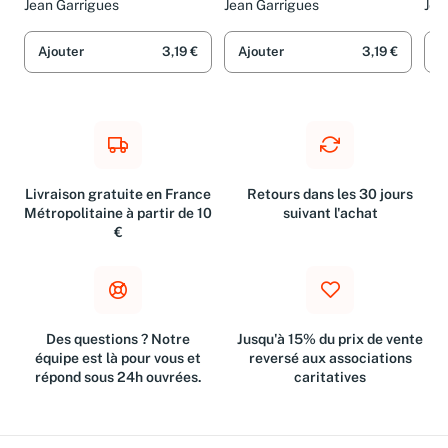
à l'affaire Cahuzac
Ci
Jean Garrigues
Jean Garrigues
Jea
Ajouter
3,19 €
Ajouter
3,19 €
A
Livraison gratuite en France
Retours dans les 30 jours
Métropolitaine à partir de 10
suivant l'achat
€
Des questions ? Notre
Jusqu'à 15% du prix de vente
équipe est là pour vous et
reversé aux associations
répond sous 24h ouvrées.
caritatives