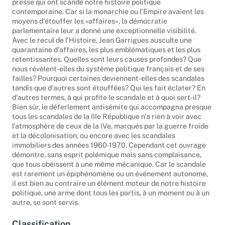
presse qui ont scandé notre histoire politique
contemporaine. Car si la monarchie ou l'Empire avaient les
moyens d'étouffer les «affaires», la démocratie
parlementaire leur a donné une exceptionnelle visibilité.
Avec le recul de l'Histoire, Jean Garrigues ausculte une
quarantaine d'affaires, les plus emblématiques et les plus
retentissantes. Quelles sont leurs causes profondes? Que
nous révèlent-elles du système politique français et de ses
failles? Pourquoi certaines deviennent-elles des scandales
tandis que d'autres sont étouffées? Qui les fait éclater? En
d'autres termes, à qui profite le scandale et à quoi sert-il?
Bien sûr, le déferlement antisémite qui accompagna presque
tous les scandales de la IIIe République n'a rien à voir avec
l'atmosphère de ceux de la IVe, marqués par la guerre froide
et la décolonisation, ou encore avec les scandales
immobiliers des années 1960-1970. Cependant cet ouvrage
démontre, sans esprit polémique mais sans complaisance,
que tous obéissent à une même mécanique. Car le scandale
est rarement un épiphénomène ou un événement autonome,
il est bien au contraire un élément moteur de notre histoire
politique, une arme dont tous les partis, à un moment ou à un
autre, se sont servis.